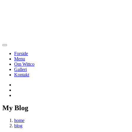
Forside
Menu
Om Wittco
Galleri
Kontakt
My Blog
home
blog